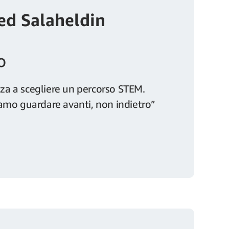
d Salaheldin
o
zza a scegliere un percorso STEM.
amo guardare avanti, non indietro”